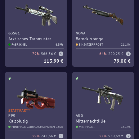
G3SG1
NOVA
Arktisches Tarnmuster
Barock-orange
FABRIKNEU
6.89%
EINSATZERPROBT
21.14%
-79%
566,56 €
-64%
220,25 €
113,99 €
79,00 €
STATTRAK™
P90
AUG
Kaltblütig
Mitternachtlilie
MINIMALE GEBRAUCHSSPUREN
7.36%
MINIMALE
14.17%
GEBRAUCHSSPUREN
-59%
242,66 €
-57%
950,69 €