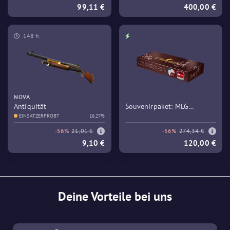
99,11 €
400,00 €
148 h
NOVA
Antiquität
Souvenirpaket: MLG
EINSATZERPROBT
16.27%
Columbus 2016 – Train
-56%
21,01 €
-56%
274,34 €
9,10 €
120,00 €
Deine Vorteile bei uns