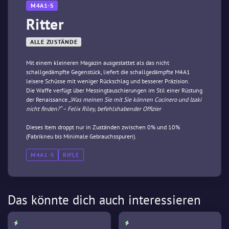
M4A1-S
Ritter
ALLE ZUSTÄNDE
Mit einem kleineren Magazin ausgestattet als das nicht
schallgedämpfte Gegenstück, liefert die schallgedämpfte M4A1
leisere Schüsse mit weniger Rückschlag und besserer Präzision.
Die Waffe verfügt über Messingtauschierungen im Stil einer Rüstung
der Renaissance.
„Was meinen Sie mit Sie können Cocinero und Izaki
nicht finden?“ – Felix Riley, befehlshabender Offizier
Dieses Item droppt nur in Zuständen zwischen 0% und 10%
(Fabrikneu bis Minimale Gebrauchsspuren).
M4A1-S
RIFLE
Das könnte dich auch interessieren