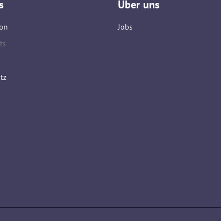
s
Über uns
on
Jobs
ts
tz