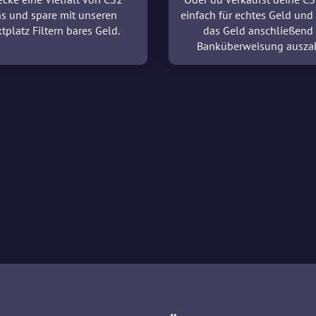
ns und spare mit unseren
einfach für echtes Geld und 
tplatz Filtern bares Geld.
das Geld anschließend
Banküberweisung ausza