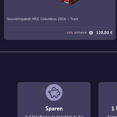
Souvenirpaket: MLG Columbus 2016 – Train
120,00 €
-56%
277,41 €
Sparen
1 
Auf SkinBaron.de bezahlst du für
Entde