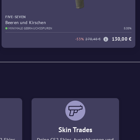
FIVE-SEVEN
Beeren und Kirschen
MINIMALE GEBRAUCHSSPUREN
8.08%
130,00 €
-53%
278,48 €
Skin Trades
2 Skins
Deine CS2 Skins, Auszahlungen und