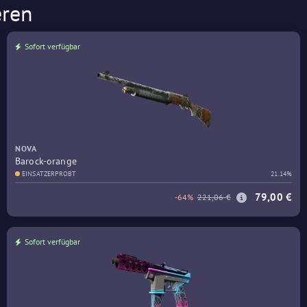
eren
Sofort verfügbar
NOVA
Barock-orange
EINSATZERPROBT
21.14%
79,00 €
-64%
221,06 €
Sofort verfügbar