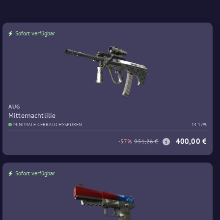
Sofort verfügbar
AUG
Mitternachtlilie
MINIMALE GEBRAUCHSSPUREN
14.17%
400,00 €
-57%
951,26 €
Sofort verfügbar