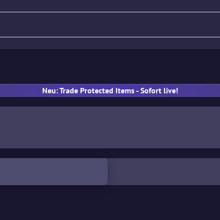
Gewehr
Pistole
MP
Han
Neu: Trade Protected Items - Sofort live!