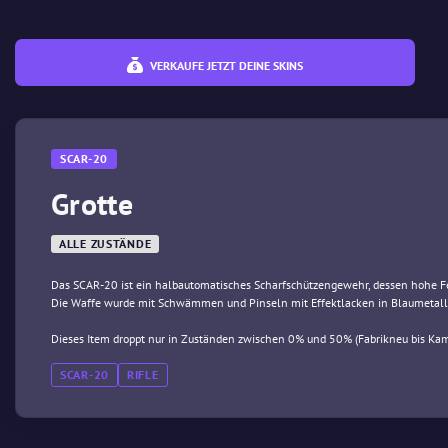
VERKAUFE JETZT DEINE SKINS
SCAR-20
Grotte
ALLE ZUSTÄNDE
Das SCAR-20 ist ein halbautomatisches Scharfschützengewehr, dessen hohe Fe
Die Waffe wurde mit Schwämmen und Pinseln mit Effektlacken in Blaumetall
Dieses Item droppt nur in Zuständen zwischen 0% und 50% (Fabrikneu bis Kam
SCAR-20
RIFLE