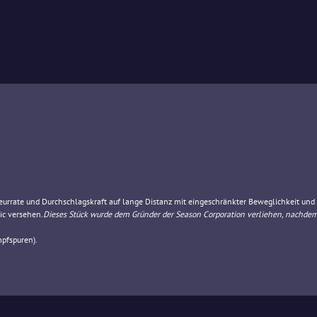
urrate und Durchschlagskraft auf lange Distanz mit eingeschränkter Beweglichkeit und 
ic versehen.
Dieses Stück wurde dem Gründer der Season Corporation verliehen, nachdem
pfspuren).