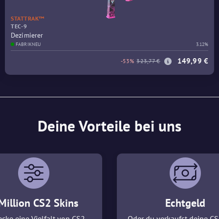
STATTRAK™
TEC-9
Dezimierer
FABRIKNEU
3.12%
149,99 €
-53%
323,77 €
Deine Vorteile bei uns
Million CS2 Skins
Echtgeld
cke eine Vielfalt von CS2
Oder du verkaufst deine CS