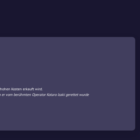
hohen Kosten erkauft wird.
 er vom berühmten Operator Kotaro Izaki gerettet wurde