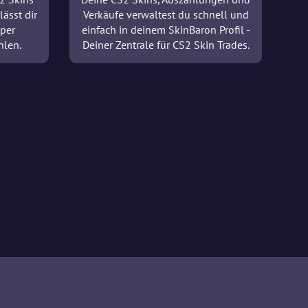
lässt dir
Verkäufe verwaltest du schnell und
 per
einfach in deinem SkinBaron Profil -
hlen.
Deiner Zentrale für CS2 Skin Trades.