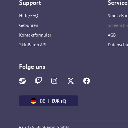
Support
Service
Hilfe/FAQ
SmokeBar
Gebühren
Screensho
Kontaktformular
AGB
SkinBaron API
Datenschu
Folge uns
DE
|
EUR (€)
© 2026 SkinBaron GmbH