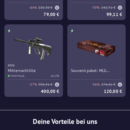
-64%
220,30 €
-59%
242,71 €
79,00 €
99,11 €
AUG
Mitternachtlilie
Souvenirpaket: MLG
MINIMALE
14.17%
Columbus 2016 – Train
GEBRAUCHSSPUREN
-57%
950,91 €
-56%
274,41 €
400,00 €
120,00 €
Deine Vorteile bei uns