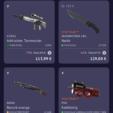
153 h
STATTRAK™
G3SG1
JAGDMESSER (★)
Arktisches Tarnmuster
Nacht
FABRIKNEU
6.89%
MINIMALE
13.92%
GEBRAUCHSSPUREN
-79%
566,69 €
-64%
366,67 €
113,99 €
129,00 €
STATTRAK™
NOVA
P90
Barock-orange
Kaltblütig
EINSATZERPROBT
21.14%
MINIMALE GEBRAUCHSSPUREN
7.36%