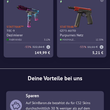
STATTRAK™
STATTRAK™
TEC-9
CZ75-AUTO
Dezimierer
Purpurnes Netz
FABRIKNEU
3.12%
MINIMALE
12.33%
GEBRAUCHSSPUREN
-53%
322,84 €
-53%
11,11 €
149,99 €
5,21 €
Deine Vorteile bei uns
Sparen
Auf SkinBaron.de bezahlst du für CS2 Skins
durchschnittlich 30 % weniger als auf dem