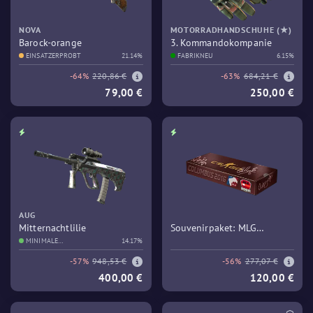
NOVA
MOTORRADHANDSCHUHE (★)
Barock-orange
3. Kommandokompanie
EINSATZERPROBT
21.14%
FABRIKNEU
6.15%
-64%
220,86 €
-63%
684,21 €
79,00 €
250,00 €
AUG
Mitternachtlilie
Souvenirpaket: MLG
MINIMALE
14.17%
Columbus 2016 – Train
GEBRAUCHSSPUREN
-57%
948,53 €
-56%
277,07 €
400,00 €
120,00 €