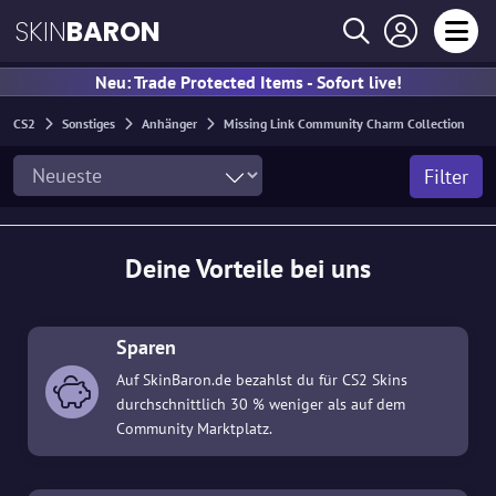
SKIN
BARON
Neu: Trade Protected Items - Sofort live!
CS2
Sonstiges
Anhänger
Missing Link Community Charm Collection
Filter
Deine Vorteile bei uns
Sparen
Auf SkinBaron.de bezahlst du für CS2 Skins
durchschnittlich 30 % weniger als auf dem
Community Marktplatz.