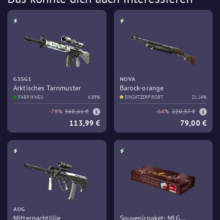
G3SG1
NOVA
Arktisches Tarnmuster
Barock-orange
FABRIKNEU
6.89%
EINSATZERPROBT
21.14%
-79%
568,61 €
-64%
220,37 €
113,99 €
79,00 €
AUG
Mitternachtlilie
Souvenirpaket: MLG