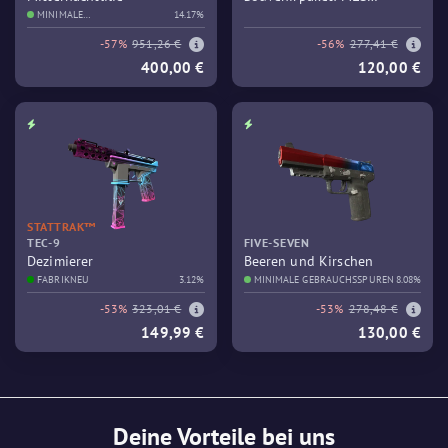
MINIMALE
14.17%
Columbus 2016 – Train
GEBRAUCHSSPUREN
-57%
951,26 €
-56%
277,41 €
400,00 €
120,00 €
STATTRAK™
TEC-9
FIVE-SEVEN
Dezimierer
Beeren und Kirschen
FABRIKNEU
3.12%
MINIMALE GEBRAUCHSSPUREN
8.08%
-53%
323,01 €
-53%
278,48 €
149,99 €
130,00 €
Deine Vorteile bei uns