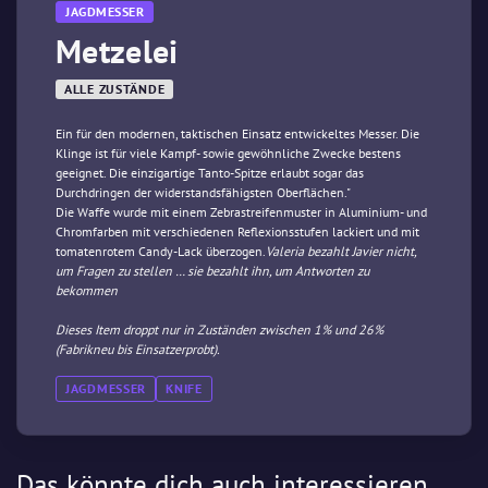
JAGDMESSER
Metzelei
ALLE ZUSTÄNDE
Ein für den modernen, taktischen Einsatz entwickeltes Messer. Die
Klinge ist für viele Kampf- sowie gewöhnliche Zwecke bestens
geeignet. Die einzigartige Tanto-Spitze erlaubt sogar das
Durchdringen der widerstandsfähigsten Oberflächen."
Die Waffe wurde mit einem Zebrastreifenmuster in Aluminium- und
Chromfarben mit verschiedenen Reflexionsstufen lackiert und mit
tomatenrotem Candy-Lack überzogen.
Valeria bezahlt Javier nicht,
um Fragen zu stellen … sie bezahlt ihn, um Antworten zu
bekommen
Dieses Item droppt nur in Zuständen zwischen 1% und 26%
(Fabrikneu bis Einsatzerprobt).
JAGDMESSER
KNIFE
Das könnte dich auch interessieren