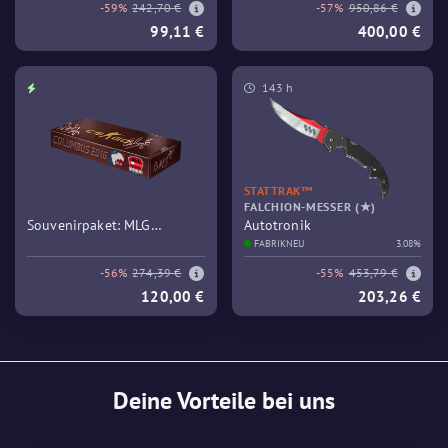
-59%
242,70 €
-57%
950,86 €
99,11 €
400,00 €
143 h
STATTRAK™
FALCHION-MESSER (★)
Souvenirpaket: MLG
Autotronik
Columbus 2016 – Train
FABRIKNEU
3.08%
-56%
274,39 €
-55%
453,79 €
120,00 €
203,26 €
Deine Vorteile bei uns