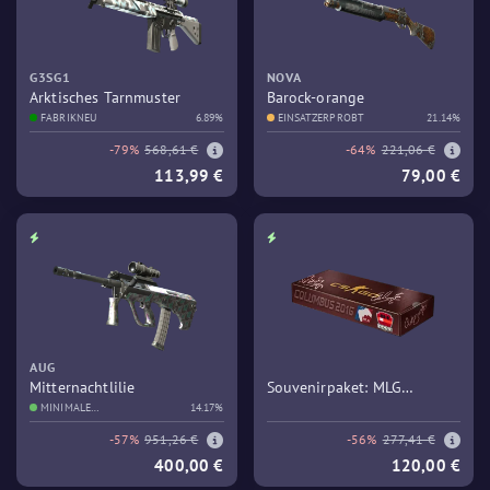
G3SG1
NOVA
Arktisches Tarnmuster
Barock-orange
FABRIKNEU
6.89%
EINSATZERPROBT
21.14%
-79%
568,61 €
-64%
221,06 €
113,99 €
79,00 €
AUG
Mitternachtlilie
Souvenirpaket: MLG
MINIMALE
14.17%
Columbus 2016 – Train
GEBRAUCHSSPUREN
-57%
951,26 €
-56%
277,41 €
400,00 €
120,00 €