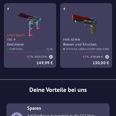
STATTRAK™
TEC-9
FIVE-SEVEN
Dezimierer
Beeren und Kirschen
FABRIKNEU
3.12%
MINIMALE GEBRAUCHSSPUREN
8.08%
-53%
323,77 €
-53%
278,48 €
149,99 €
130,00 €
Deine Vorteile bei uns
Sparen
Auf SkinBaron.de bezahlst du für CS2 Skins