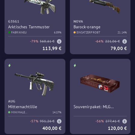
G3SG1
NOVA
Arktisches Tarnmuster
Barock-orange
FABRIKNEU
6.89%
EINSATZERPROBT
21.14%
-79%
568,61 €
-64%
221,06 €
113,99 €
79,00 €
AUG
Mitternachtlilie
Souvenirpaket: MLG
MINIMALE
14.17%
Columbus 2016 – Train
GEBRAUCHSSPUREN
-57%
951,26 €
-56%
277,41 €
400,00 €
120,00 €