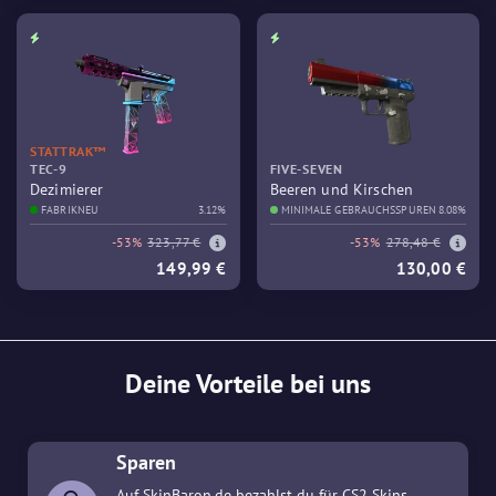
STATTRAK™
TEC-9
FIVE-SEVEN
Dezimierer
Beeren und Kirschen
FABRIKNEU
3.12%
MINIMALE GEBRAUCHSSPUREN
8.08%
-53%
323,77 €
-53%
278,48 €
149,99 €
130,00 €
Deine Vorteile bei uns
Sparen
Auf SkinBaron.de bezahlst du für CS2 Skins