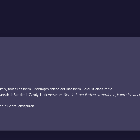
ken, sodass es beim Eindringen schneidet und beim Herausziehen reißt.
 anschließend mit Candy-Lack versehen.
Sich in ihren Farben zu verlieren, kann sich als
male Gebrauchsspuren).