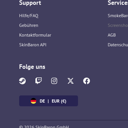
Support
Service
Hilfe/FAQ
SmokeBar
Gebühren
Screensho
Kontaktformular
AGB
SkinBaron API
Datenschu
Folge uns
DE
|
EUR (€)
© 2026 SkinBaron GmbH