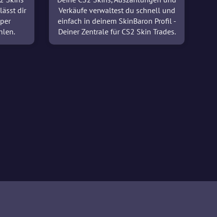
lässt dir
Verkäufe verwaltest du schnell und
 per
einfach in deinem SkinBaron Profil -
hlen.
Deiner Zentrale für CS2 Skin Trades.