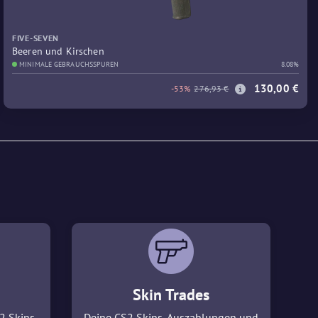
FIVE-SEVEN
Beeren und Kirschen
MINIMALE GEBRAUCHSSPUREN
8.08%
130,00 €
-53%
276,93 €
Skin Trades
2 Skins
Deine CS2 Skins, Auszahlungen und