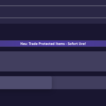
Gewehr
Pistole
MP
Han
Neu: Trade Protected Items - Sofort live!