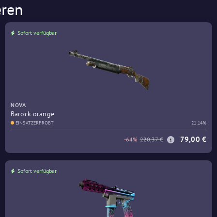
eren
Sofort verfügbar
NOVA
Barock-orange
EINSATZERPROBT
21.14%
79,00 €
-64%
220,37 €
Sofort verfügbar