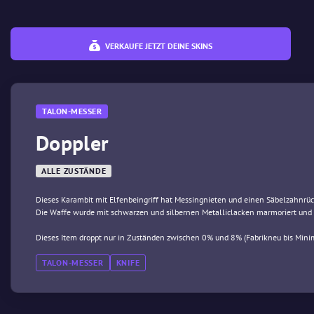
VERKAUFE JETZT DEINE SKINS
TALON-MESSER
Doppler
ALLE ZUSTÄNDE
Dieses Karambit mit Elfenbeingriff hat Messingnieten und einen Säbelzahnrüc
Die Waffe wurde mit schwarzen und silbernen Metalliclacken marmoriert und
Dieses Item droppt nur in Zuständen zwischen 0% und 8% (Fabrikneu bis Mini
TALON-MESSER
KNIFE