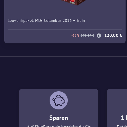
Souvenirpaket: MLG Columbus 2016 – Train
120,00 €
-56%
278,37 €
Sparen
1 
Auf SkinBaron.de bezahlst du für
Entde