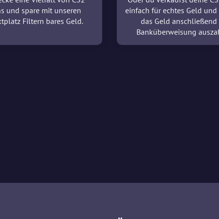
ns und spare mit unseren
einfach für echtes Geld und 
tplatz Filtern bares Geld.
das Geld anschließend
Banküberweisung ausza