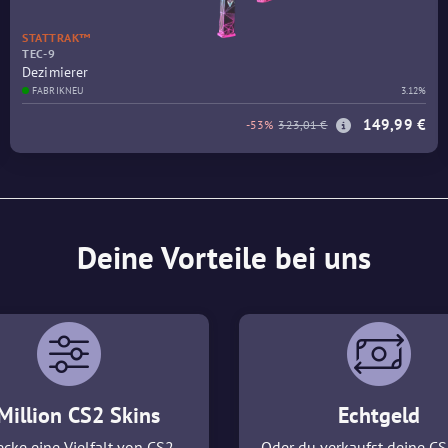
STATTRAK™
TEC-9
Dezimierer
FABRIKNEU
3.12%
149,99 €
-53%
323,01 €
Deine Vorteile bei uns
Million CS2 Skins
Echtgeld
cke eine Vielfalt von CS2
Oder du verkaufst deine CS