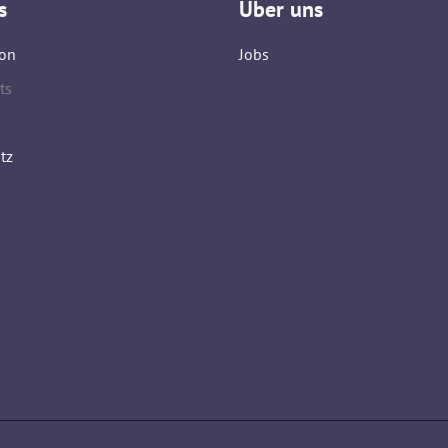
s
Über uns
on
Jobs
ts
tz