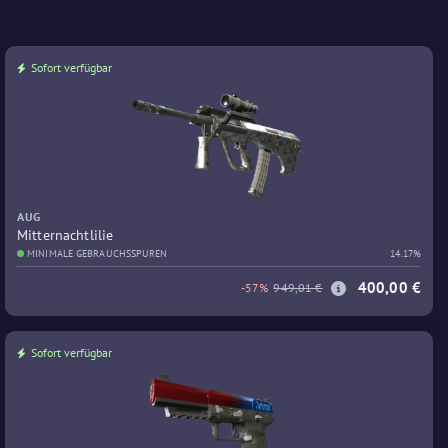
Sofort verfügbar
AUG
Mitternachtlilie
MINIMALE GEBRAUCHSSPUREN
14.17%
400,00 €
-57%
949,01 €
Sofort verfügbar