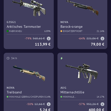
G3SG1
NOVA
Arktisches Tarnmuster
Barock-orange
FABRIKNEU
6.89%
EINSATZERPROBT
21.14%
-79%
568,61 €
-64%
221,06 €
113,99 €
79,00 €
34 h
NOVA
AUG
Treibsand
Mitternachtlilie
MINIMALE GEBRAUCHSSPUREN
8.14%
MINIMALE
14.17%
GEBRAUCHSSPUREN
-58%
12,66 €
-57%
951,26 €
5,24 €
400,00 €