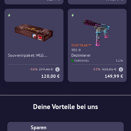
STATTRAK™
TEC-9
Souvenirpaket: MLG
Dezimierer
Columbus 2016 – Train
FABRIKNEU
3.12%
-56%
277,41 €
-53%
323,01 €
120,00 €
149,99 €
Deine Vorteile bei uns
Sparen