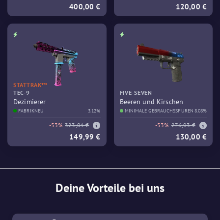
400,00 €
120,00 €
STATTRAK™
TEC-9
FIVE-SEVEN
Dezimierer
Beeren und Kirschen
FABRIKNEU
3.12%
MINIMALE GEBRAUCHSSPUREN
8.08%
-53%
323,01 €
-53%
276,93 €
149,99 €
130,00 €
Deine Vorteile bei uns