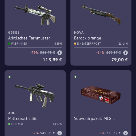
G3SG1
NOVA
Arktisches Tarnmuster
Barock-orange
FABRIKNEU
6.89%
EINSATZERPROBT
21.14%
-79%
566,73 €
-64%
220,37 €
113,99 €
79,00 €
AUG
Mitternachtlilie
Souvenirpaket: MLG
MINIMALE
14.17%
Columbus 2016 – Train
GEBRAUCHSSPUREN
-57%
949,01 €
-56%
278,37 €