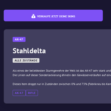
VERKAUFE JETZT DEINE SKINS
AK-47
Stahldelta
ALLE ZUSTÄNDE
Als eines der beliebtesten Sturmgewehre der Welt ist das AK-47 sehr stark und 
Die Linien auf dieser Sonderlackierung ähneln den Gewässerverläufen auf eine
Dieses Item droppt nur in Zuständen zwischen 0% und 73% (Fabrikneu bis Kam
AK-47
RIFLE