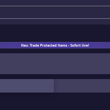
Gewehr
Pistole
MP
Han
Neu: Trade Protected Items - Sofort live!