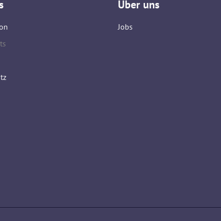
s
Über uns
on
Jobs
ts
tz