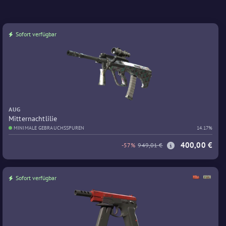
Sofort verfügbar
AUG
Mitternachtlilie
MINIMALE GEBRAUCHSSPUREN
14.17%
400,00 €
-57%
949,01 €
Sofort verfügbar