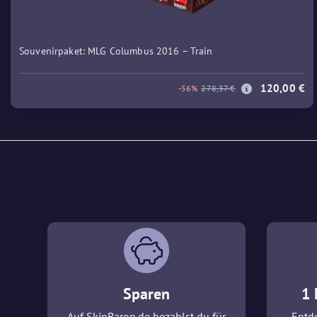
Souvenirpaket: MLG Columbus 2016 – Train
120,00 €
-56%
278,37 €
Sparen
1 
Auf SkinBaron.de bezahlst du für
Entde