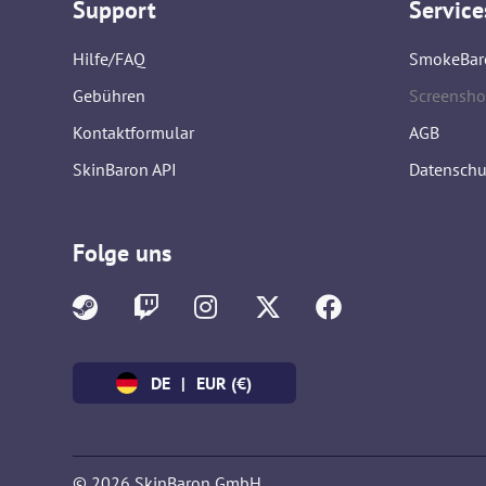
Support
Service
Hilfe/FAQ
SmokeBar
Gebühren
Screensho
Kontaktformular
AGB
SkinBaron API
Datenschu
Folge uns
DE
|
EUR (€)
© 2026 SkinBaron GmbH