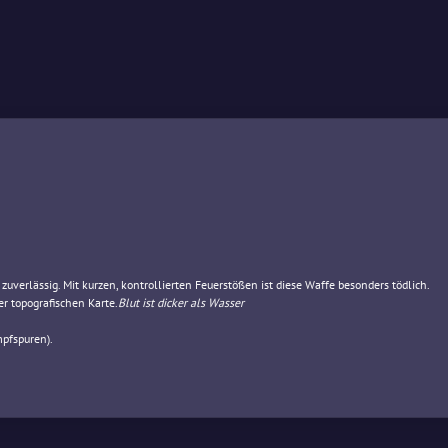
zuverlässig. Mit kurzen, kontrollierten Feuerstößen ist diese Waffe besonders tödlich.
r topografischen Karte.
Blut ist dicker als Wasser
pfspuren).