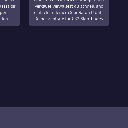
lässt dir
Verkäufe verwaltest du schnell und
 per
einfach in deinem SkinBaron Profil -
hlen.
Deiner Zentrale für CS2 Skin Trades.