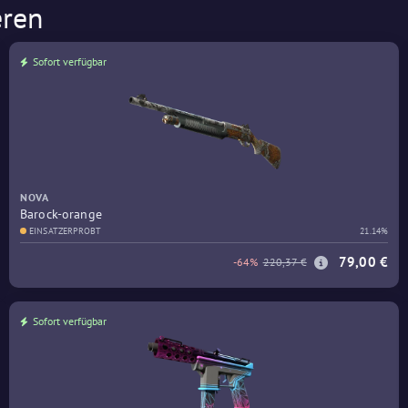
eren
Sofort verfügbar
NOVA
Barock-orange
EINSATZERPROBT
21.14%
79,00 €
-64%
220,37 €
Sofort verfügbar