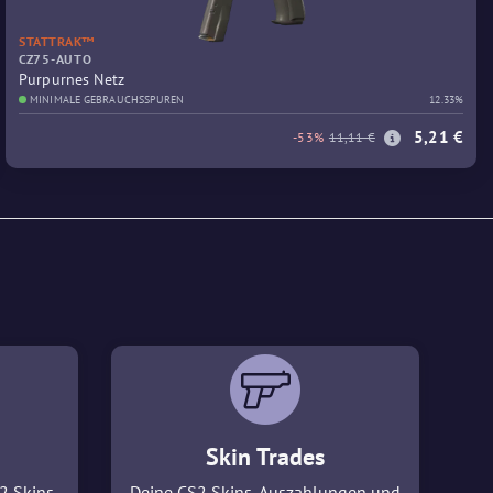
STATTRAK™
CZ75-AUTO
Purpurnes Netz
MINIMALE GEBRAUCHSSPUREN
12.33%
5,21 €
-53%
11,11 €
Skin Trades
2 Skins
Deine CS2 Skins, Auszahlungen und