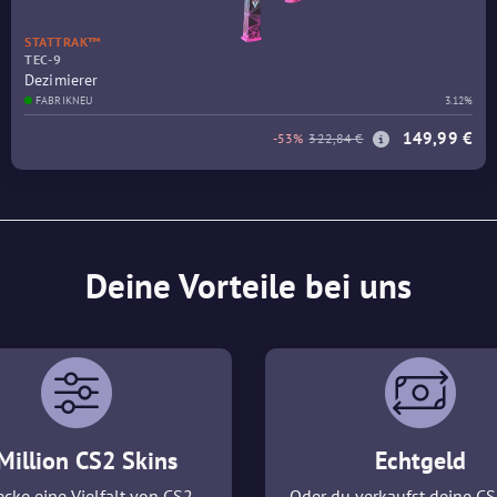
STATTRAK™
TEC-9
Dezimierer
FABRIKNEU
3.12%
149,99 €
-53%
322,84 €
Deine Vorteile bei uns
Million CS2 Skins
Echtgeld
cke eine Vielfalt von CS2
Oder du verkaufst deine CS