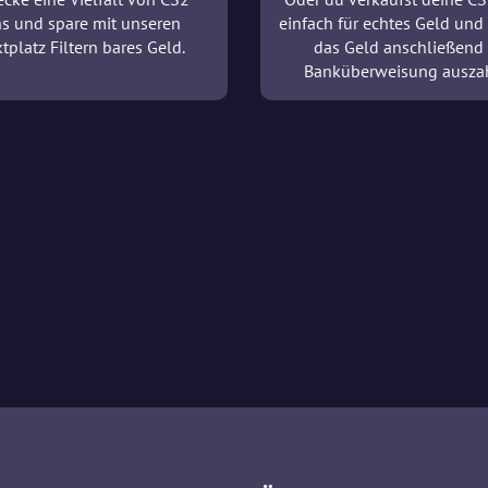
ns und spare mit unseren
einfach für echtes Geld und 
tplatz Filtern bares Geld.
das Geld anschließend
Banküberweisung ausza