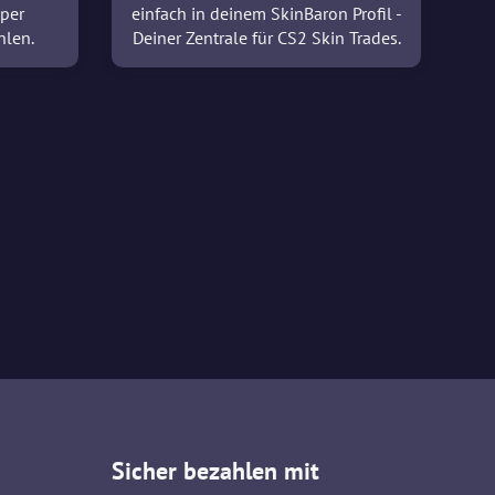
 per
einfach in deinem SkinBaron Profil -
hlen.
Deiner Zentrale für CS2 Skin Trades.
Sicher bezahlen mit