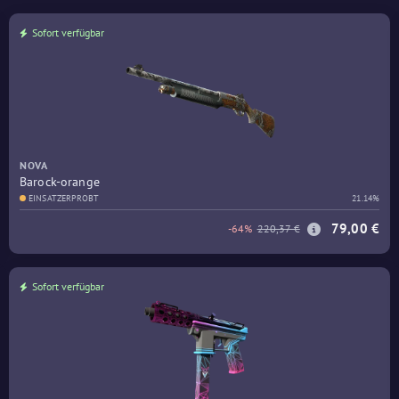
Sofort verfügbar
NOVA
Barock-orange
EINSATZERPROBT
21.14%
79,00 €
-64%
220,37 €
Sofort verfügbar