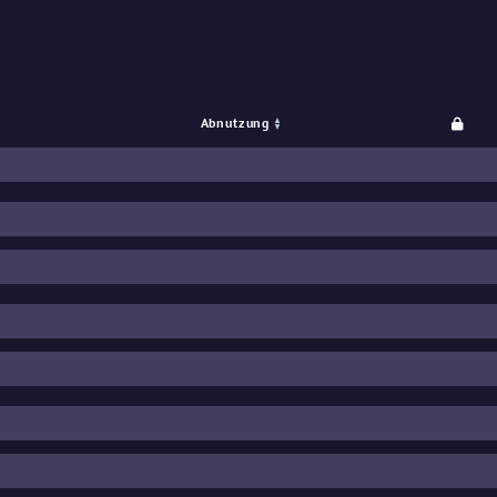
™
Souvenir
Abnutzung