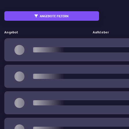
ANGEBOTE FILTERN
Sofort verfügbar
StatTrak
Angebot
Aufkleber
%
Wear (Abnutzung)
€
Preis