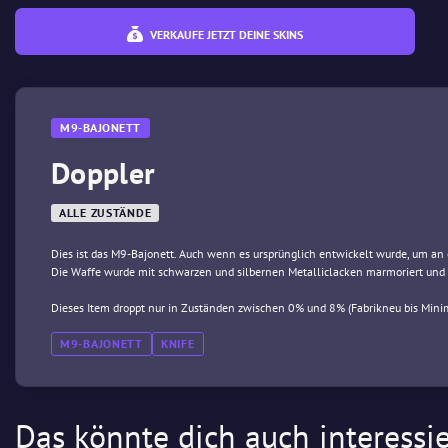
VERKAUFE JETZT DEINE SKINS
M9-BAJONETT
Doppler
ALLE ZUSTÄNDE
Dies ist das M9-Bajonett. Auch wenn es ursprünglich entwickelt wurde, um an 
Die Waffe wurde mit schwarzen und silbernen Metalliclacken marmoriert und
Dieses Item droppt nur in Zuständen zwischen 0% und 8% (Fabrikneu bis Mini
M9-BAJONETT
KNIFE
Das könnte dich auch interessi