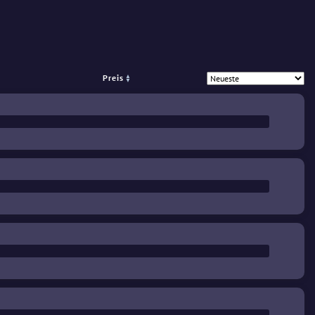
Preis
%
€