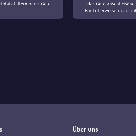
tplatz Filtern bares Geld.
das Geld anschließend
Banküberweisung ausza
s
Über uns