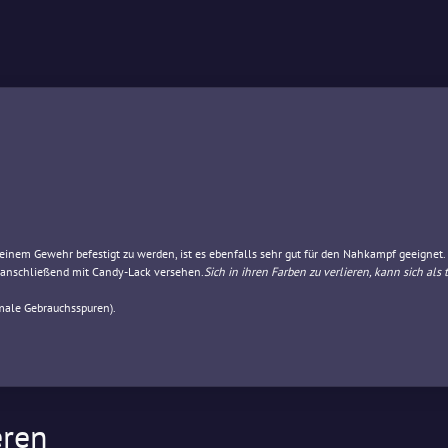
einem Gewehr befestigt zu werden, ist es ebenfalls sehr gut für den Nahkampf geeignet.
 anschließend mit Candy-Lack versehen.
Sich in ihren Farben zu verlieren, kann sich als
male Gebrauchsspuren).
eren