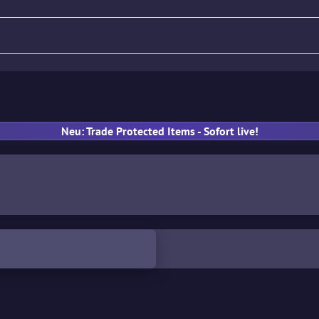
Gewehr
Pistole
MP
Han
Neu: Trade Protected Items - Sofort live!