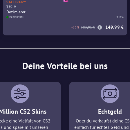
STATTRAK™
TEC-9
Dezimierer
FABRIKNEU
3.12%
149,99 €
-53%
323,01 €
Deine Vorteile bei uns
Million CS2 Skins
Echtgeld
cke eine Vielfalt von CS2
Oder du verkaufst deine CS
ns und spare mit unseren
einfach für echtes Geld und 