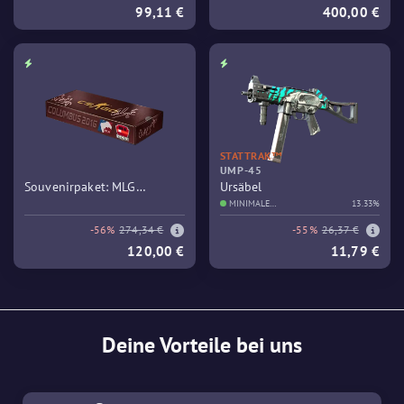
99,11 €
400,00 €
STATTRAK™
UMP-45
Souvenirpaket: MLG
Ursäbel
Columbus 2016 – Train
MINIMALE
13.33%
GEBRAUCHSSPUREN
-56%
274,34 €
-55%
26,37 €
120,00 €
11,79 €
Deine Vorteile bei uns