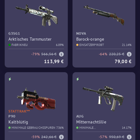
G3SG1
NOVA
Arktisches Tarnmuster
Barock-orange
FABRIKNEU
6.89%
EINSATZERPROBT
21.14%
-79%
566,56 €
-64%
220,25 €
113,99 €
79,00 €
STATTRAK™
P90
AUG
Kaltblütig
Mitternachtlilie
MINIMALE GEBRAUCHSSPUREN
7.36%
MINIMALE
14.17%
GEBRAUCHSSPUREN
-59%
242,66 €
-57%
950,69 €