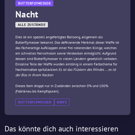
BUTTERFLYMESSER
Nacht
ALLE ZUSTÄNDE
Dies ist ein speziell angefertigtes Balisong, allgemein als
Butterflymesser bekannt. Das definierende Merkmal dieser Waffe ist
das fächerartige Aufklappen einer frei rotierenden Klinge, welches
ein schnelles Hervorholen sowie Verstecken ermöglicht. Aufgrund
dessen sind Butterflymesser in vielen Ländern gesetzlich verboten.
Einzelne Teile der Waffe wurden eintönig in einem Farbschema für
Nachteinsätze spritzlackiert.
Es ist das Flüstern des Windes … es ist
der Biss in Ihrem Nacken
Dieses Item droppt nur in Zuständen zwischen 0% und 100%
(Fabrikneu bis Kampfspuren).
BUTTERFLYMESSER
KNIFE
Das könnte dich auch interessieren