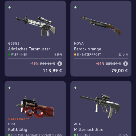
G3SG1
NOVA
Arktisches Tarnmuster
Barock-orange
FABRIKNEU
6.89%
EINSATZERPROBT
21.14%
-79%
566,66 €
-64%
220,29 €
113,99 €
79,00 €
STATTRAK™
P90
AUG
Kaltblütig
Mitternachtlilie
MINIMALE GEBRAUCHSSPUREN
7.36%
MINIMALE
14.17%