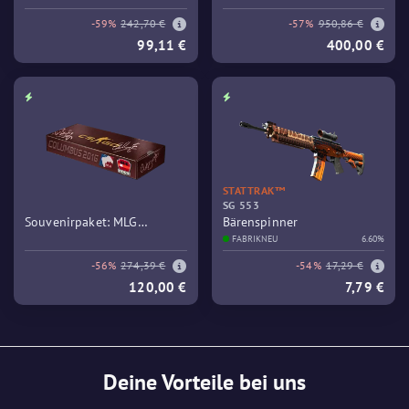
GEBRAUCHSSPUREN
-59%
242,70 €
-57%
950,86 €
99,11 €
400,00 €
STATTRAK™
SG 553
Souvenirpaket: MLG
Bärenspinner
Columbus 2016 – Train
FABRIKNEU
6.60%
-56%
274,39 €
-54%
17,29 €
120,00 €
7,79 €
Deine Vorteile bei uns