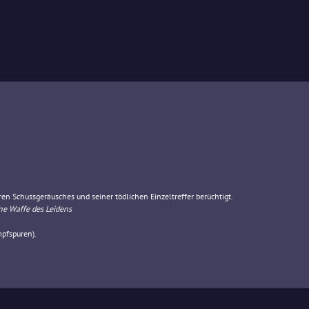
 Schussgeräusches und seiner tödlichen Einzeltreffer berüchtigt.
ne Waffe des Leidens
pfspuren).