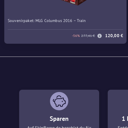
Souvenirpaket: MLG Columbus 2016 – Train
120,00 €
-56%
277,41 €
Sparen
1 
Auf SkinBaron.de bezahlst du für
Entde