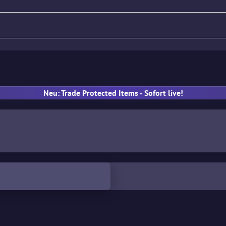
Gewehr
Pistole
MP
Han
Neu: Trade Protected Items - Sofort live!