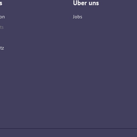
s
Über uns
on
Jobs
ts
tz