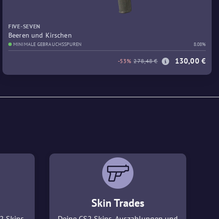
FIVE-SEVEN
Beeren und Kirschen
MINIMALE GEBRAUCHSSPUREN
8.08%
130,00 €
-53%
278,48 €
Skin Trades
2 Skins
Deine CS2 Skins, Auszahlungen und