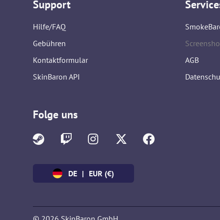
Support
Service
Hilfe/FAQ
SmokeBar
Gebühren
Screensho
Kontaktformular
AGB
SkinBaron API
Datenschu
Folge uns
DE
|
EUR (€)
© 2026 SkinBaron GmbH