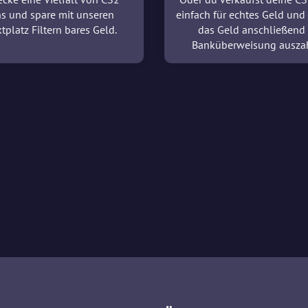
ns und spare mit unseren
einfach für echtes Geld und 
tplatz Filtern bares Geld.
das Geld anschließend
Banküberweisung ausza