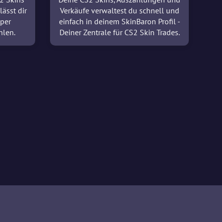
lässt dir
Verkäufe verwaltest du schnell und
 per
einfach in deinem SkinBaron Profil -
hlen.
Deiner Zentrale für CS2 Skin Trades.