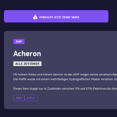
VERKAUFE JETZT DEINE SKINS
AWP
Acheron
ALLE ZUSTÄNDE
Mit hohem Risiko und hohem Gewinn ist das AWP wegen seines unverkennbaren
Die Waffe wurde mit einem mehrfarbigen hydrografischen Muster versehen.
Ei
Dieses Item droppt nur in Zuständen zwischen 0% und 83% (Fabrikneu bis Kam
AWP
RIFLE