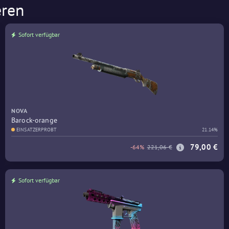
eren
Sofort verfügbar
NOVA
Barock-orange
EINSATZERPROBT
21.14%
79,00 €
-64%
221,06 €
Sofort verfügbar