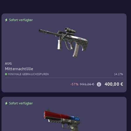
Sofort verfügbar
AUG
Mitternachtlilie
MINIMALE GEBRAUCHSSPUREN
14.17%
400,00 €
-57%
951,26 €
Sofort verfügbar