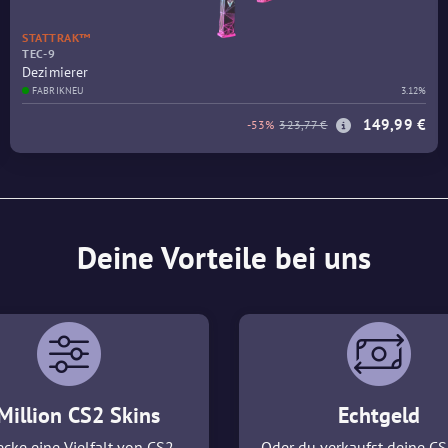
STATTRAK™
TEC-9
Dezimierer
FABRIKNEU
3.12%
149,99 €
-53%
323,77 €
Deine Vorteile bei uns
Million CS2 Skins
Echtgeld
cke eine Vielfalt von CS2
Oder du verkaufst deine CS