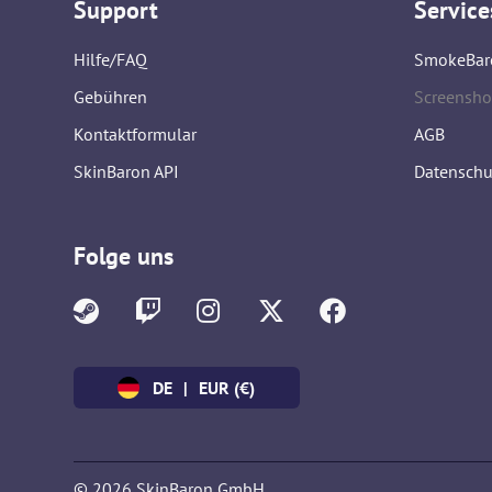
Support
Service
Hilfe/FAQ
SmokeBar
Gebühren
Screensho
Kontaktformular
AGB
SkinBaron API
Datenschu
Folge uns
DE
|
EUR (€)
© 2026 SkinBaron GmbH