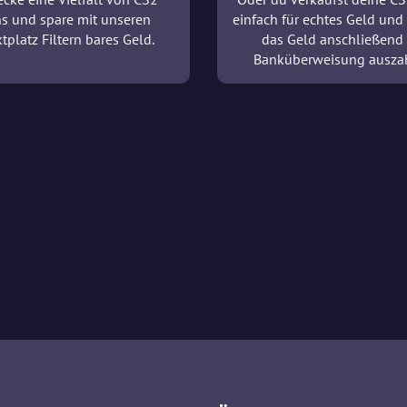
ns und spare mit unseren
einfach für echtes Geld und 
tplatz Filtern bares Geld.
das Geld anschließend
Banküberweisung ausza