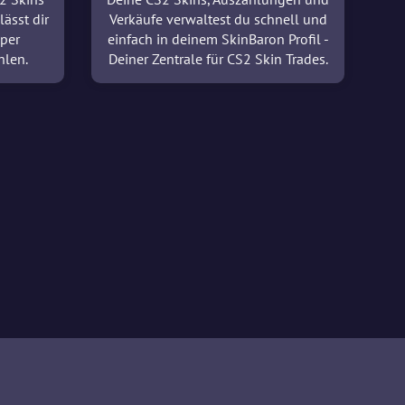
lässt dir
Verkäufe verwaltest du schnell und
 per
einfach in deinem SkinBaron Profil -
hlen.
Deiner Zentrale für CS2 Skin Trades.