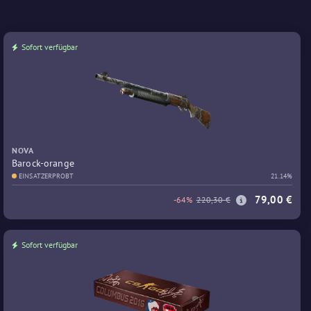
Sofort verfügbar
NOVA
Barock-orange
EINSATZERPROBT
21.14%
79,00 €
-64%
220,30 €
Sofort verfügbar