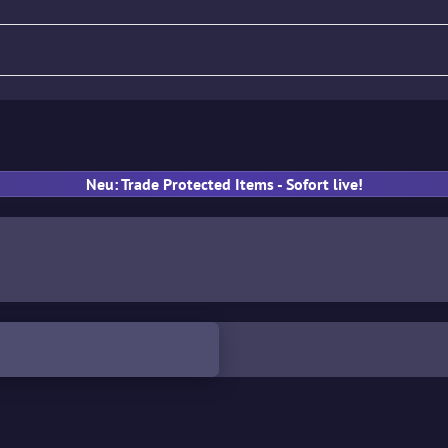
Gewehr
Pistole
MP
Han
Neu: Trade Protected Items - Sofort live!