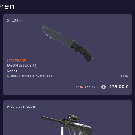
eren
154 h
STATTRAK™
JAGDMESSER (★)
Nacht
MINIMALE GEBRAUCHSSPUREN
13.92%
129,00 €
-64%
366,67 €
Sofort verfügbar