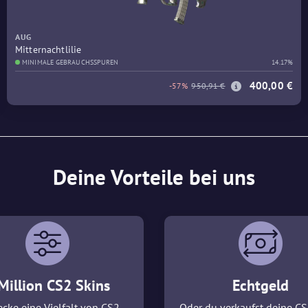
AUG
Mitternachtlilie
MINIMALE GEBRAUCHSSPUREN
14.17%
400,00 €
-57%
950,91 €
Deine Vorteile bei uns
Million CS2 Skins
Echtgeld
cke eine Vielfalt von CS2
Oder du verkaufst deine CS