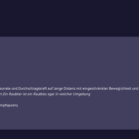
urrate und Durchschlagskraft auf lange Distanz mit eingeschränkter Beweglichkeit und 
t.
Ein Raubtier ist ein Raubtier, egal in welcher Umgebung
ampfspuren).