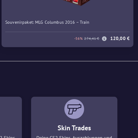
Souvenirpaket: MLG Columbus 2016 – Train
120,00 €
-56%
274,41 €
Skin Trades
2 Skins
Deine CS2 Skins, Auszahlungen und