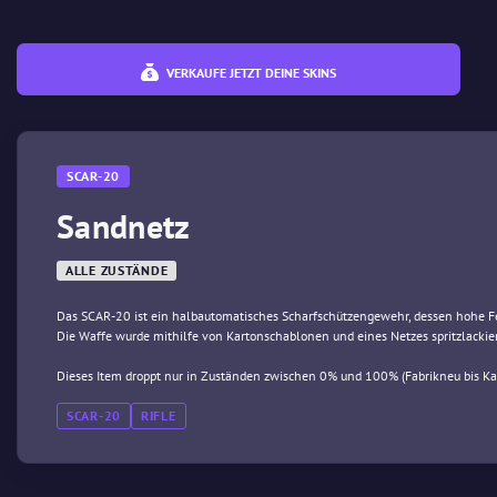
VERKAUFE JETZT DEINE SKINS
SCAR-20
Sandnetz
ALLE ZUSTÄNDE
Das SCAR-20 ist ein halbautomatisches Scharfschützengewehr, dessen hohe Fe
Die Waffe wurde mithilfe von Kartonschablonen und eines Netzes spritzlackier
Dieses Item droppt nur in Zuständen zwischen 0% und 100% (Fabrikneu bis K
SCAR-20
RIFLE