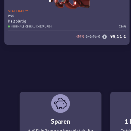
STATTRAK™
P90
Kaltblütig
MINIMALE GEBRAUCHSSPUREN
7.36%
99,11 €
-59%
242,71 €
Sparen
1 
Auf SkinBaron.de bezahlst du für
Entde