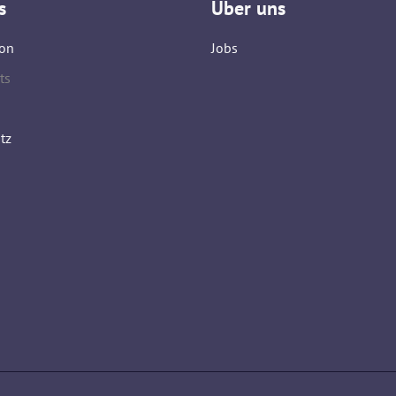
s
Über uns
on
Jobs
ts
tz