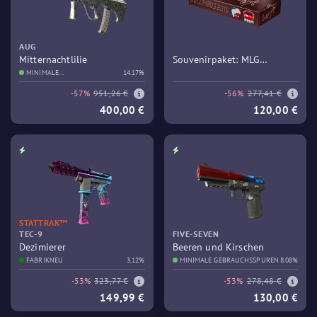
AUG
Mitternachtlilie
Souvenirpaket: MLG
MINIMALE
14.17%
Columbus 2016 – Train
GEBRAUCHSSPUREN
-57%
951,26 €
-56%
277,41 €
400,00 €
120,00 €
STATTRAK™
TEC-9
FIVE-SEVEN
Dezimierer
Beeren und Kirschen
FABRIKNEU
3.12%
MINIMALE GEBRAUCHSSPUREN
8.08%
-53%
323,77 €
-53%
278,48 €
149,99 €
130,00 €