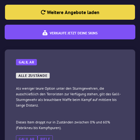
Weitere Angebote laden
VERKAUFE JETZT DEINE SKINS
GALIL AR
ALLE ZUSTÄNDE
Als weniger teure Option unter den Sturmgewehren, die
ausschließlich den Terroristen zur Verfügung stehen, gilt das Galil-
Sturmgewehr als brauchbare Waffe beim Kampf auf mittlere bis
lange Distanz.
Dieses Item droppt nur in Zuständen zwischen 0% und 60%
(Fabrikneu bis Kampfspuren).
GALIL AR
RIFLE