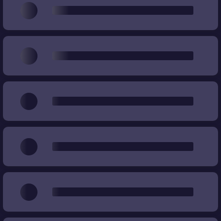
Wear (Abnutzung)
%
%
Preis
€
€