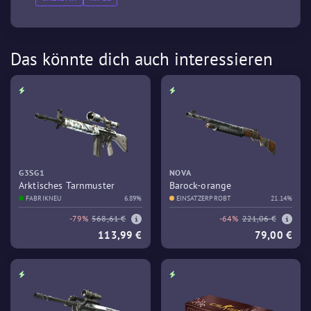
Das könnte dich auch interessieren
G3SG1
NOVA
Arktisches Tarnmuster
Barock-orange
FABRIKNEU
6.89%
EINSATZERPROBT
21.14%
-79%
568,61 €
-64%
221,06 €
113,99 €
79,00 €