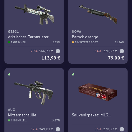
G3SG1
NOVA
Arktisches Tarnmuster
Barock-orange
FABRIKNEU
6.89%
EINSATZERPROBT
21.14%
-79%
566,73 €
-64%
220,37 €
113,99 €
79,00 €
AUG
Mitternachtlilie
Souvenirpaket: MLG
MINIMALE
14.17%
Columbus 2016 – Train
GEBRAUCHSSPUREN
-57%
949,01 €
-56%
278,37 €