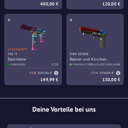
400,00 €
120,00 €
STATTRAK™
TEC-9
FIVE-SEVEN
Dezimierer
Beeren und Kirschen
FABRIKNEU
3.12%
MINIMALE GEBRAUCHSSPUREN
8.08%
-53%
323,01 €
-53%
276,93 €
149,99 €
130,00 €
Deine Vorteile bei uns